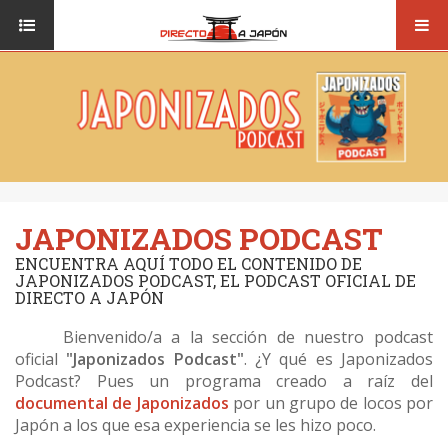
Toggl
ISI JAPANESE LANGUAGE SCHOOL
VUELOS
navig
TRANSPORTE
VIAJAR A JAPÓN
CONSEJOS
VUELOS
DESTINOS
TRANSPORTE
RUTAS / MAPAS
CONSEJOS
JAPONIZADOS PODCAST
CULTURA
DESTINOS
ENCUENTRA AQUÍ TODO EL CONTENIDO DE
RESTAURANTES
JAPONIZADOS PODCAST, EL PODCAST OFICIAL DE
RUTAS / MAPAS
DIRECTO A JAPÓN
SEGUROS
CULTURA
Bienvenido/a a la sección de nuestro podcast
oficial
"Japonizados Podcast"
. ¿Y qué es Japonizados
RESTAURANTES
Podcast? Pues un programa creado a raíz del
documental de Japonizados
por un grupo de locos por
SEGUROS
Japón a los que esa experiencia se les hizo poco.