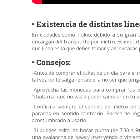
• Existencia de distintas líne
En ciudades como Tokio, debido a su gran t
encargan del transporte por metro. Es importan
qué línea es la que debes tomar y así evitará
• Consejos:
-Antes de comprar el ticket de un día para el m
tal vez no te salga rentable, a no ser que te
-Aprovecha las monedas para comprar los bill
"chatarra" que no vas a poder cambiar en tu pa
-Confirma siempre el sentido del metro en e
paradas en sentido contrario. Parece de ló
acostumbrado a usarlo.
-Si puedes evita las horas punta (de 7:30 a 9
una avalancha de
salary man
yendo o viniend