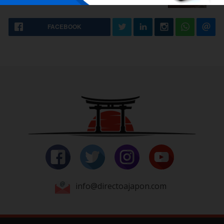
FACEBOOK
info@directoajapon.com