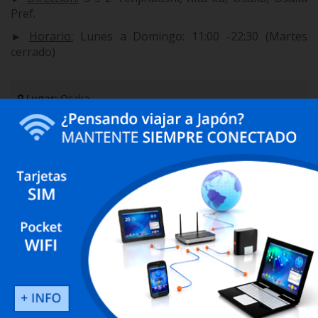
ARRAY
Pref.
►
Horario:
Lunes a Domingo: 11:00 -22:30 (Martes
cerrado)
Lugar:
Osaka
Teléfono:
+81 6-6351-4319
Precio:
Medio