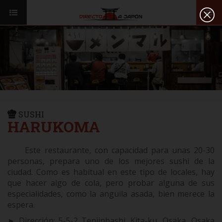
Toggl
ISI JAPANESE LANGUAGE SCHOOL
VUELOS
navig
TRANSPORTE
VIAJAR A JAPÓN
CONSEJOS
VUELOS
DESTINOS
TRANSPORTE
RUTAS / MAPAS
CONSEJOS
SUSHI
CULTURA
HARUKOMA
DESTINOS
RESTAURANTES
RUTAS / MAPAS
Este restaurante, con capacidad para unas 20-30
SEGUROS
personas, prepara uno de los mejores sushi de la
CULTURA
ciudad. Como es habitual en este tipo de locales, hay
que hacer algo de cola, pero probar alguna de sus
RESTAURANTES
especialidades, como la anguila asada, bien merece la
espera.
SEGUROS
►
Dirección:
5-5-2 Tenjinbashi, Kita-ku
,
Osaka,
Osaka