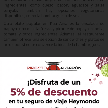
ingredientes, como queso, bacon, aguacate y salsa
teriyaki. También hay opciones vegetarianas
disponibles, como la hamburguesa de soja.
Otro plato popular en Kua Aina es la ensalada de
papaya, una mezcla fresca y picante de papaya, cebolla,
tomate y otros ingredientes. Además, el restaurante
también ofrece una selección de sándwiches y platos de
arroz por si no te convence la idea de la hamburguesa.
♦
Consejos
El restaurante
Kua Aina
de
Odaiba
puede estar muy
concurrido durante las horas pico, especialmente los
fines de semana. Además, ten en cuenta que el
restaurante cierra temprano por la noche (como toda
la isla!), por lo que es mejor planificar una cena
temprana. Intenta buscar sitio para sentarte en la
parte norte del restaurante, con vistas al puente