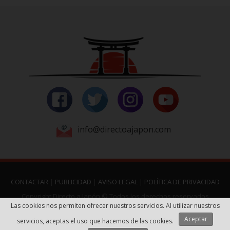
info@directoajapon.com
CONTACTAR
|
PUBLICIDAD
|
AVISO LEGAL
|
POLÍTICA DE PRIVACIDAD
Copyright Directo a Japón © Todos los derechos reservados
Las cookies nos permiten ofrecer nuestros servicios. Al utilizar nuestros
Página realizada por
Web Las Palmas
Aceptar
servicios, aceptas el uso que hacemos de las cookies.