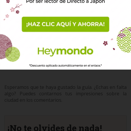
Rainbow Bridge
, la
Estatua de la Libertad
y a la bahía
de Tokio.
Enlaces útiles
Sitio web oficial de Kua Aina:
https://www.kua-
aina.com/
Ubicación de Kua Aina en AquaCity Odaiba:
https://goo.gl/maps/Rux83QgAobTuGgvKA
Esperamos que te haya gustado la guía. ¿Echas en falta
algo? Puedes contarnos tus impresiones sobre la
ciudad en los comentarios.
¡No te olvides de nada!