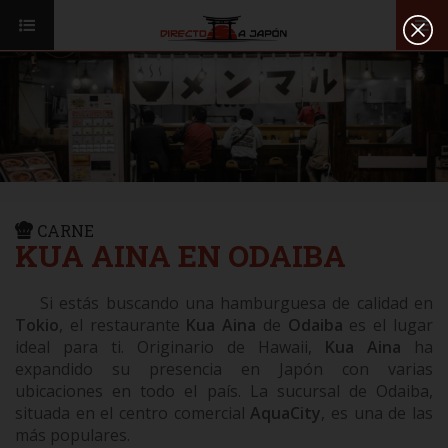
Toggl
ISI JAPANESE LANGUAGE SCHOOL
VUELOS
navig
TRANSPORTE
VIAJAR A JAPÓN
CONSEJOS
VUELOS
DESTINOS
TRANSPORTE
RUTAS / MAPAS
CONSEJOS
CARNE
CULTURA
KUA AINA EN ODAIBA
DESTINOS
RESTAURANTES
RUTAS / MAPAS
Si estás buscando una hamburguesa de calidad en
SEGUROS
Tokio
, el restaurante
Kua Aina
de
Odaiba
es el lugar
CULTURA
ideal para ti. Originario de Hawaii,
Kua Aina
ha
expandido su presencia en Japón con varias
RESTAURANTES
ubicaciones en todo el país. La sucursal de Odaiba,
situada en el centro comercial
AquaCity
, es una de las
SEGUROS
más populares.