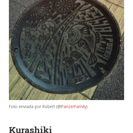
Foto enviada por Robert (@
PanzerFamily
)
Kurashiki