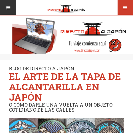
Toggl
ISI JAPANESE LANGUAGE SCHOOL
VUELOS
navig
TRANSPORTE
VIAJAR A JAPÓN
CONSEJOS
VUELOS
DESTINOS
TRANSPORTE
RUTAS / MAPAS
CONSEJOS
CULTURA
BLOG DE DIRECTO A JAPÓN
EL ARTE DE LA TAPA DE
DESTINOS
RESTAURANTES
ALCANTARILLA EN
RUTAS / MAPAS
SEGUROS
JAPÓN
CULTURA
O CÓMO DARLE UNA VUELTA A UN OBJETO
COTIDIANO DE LAS CALLES
RESTAURANTES
SEGUROS