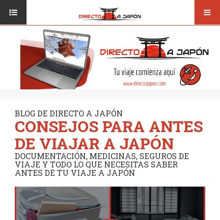
Toggl
ISI JAPANESE LANGUAGE SCHOOL
VUELOS
navig
TRANSPORTE
VIAJAR A JAPÓN
CONSEJOS
VUELOS
DESTINOS
TRANSPORTE
RUTAS / MAPAS
CONSEJOS
CULTURA
BLOG DE DIRECTO A JAPÓN
CONSEJOS PARA ANTES
DESTINOS
RESTAURANTES
DE VIAJAR A JAPÓN
RUTAS / MAPAS
SEGUROS
DOCUMENTACIÓN, MEDICINAS, SEGUROS DE
VIAJE Y TODO LO QUE NECESITAS SABER
CULTURA
ANTES DE TU VIAJE A JAPÓN
RESTAURANTES
SEGUROS