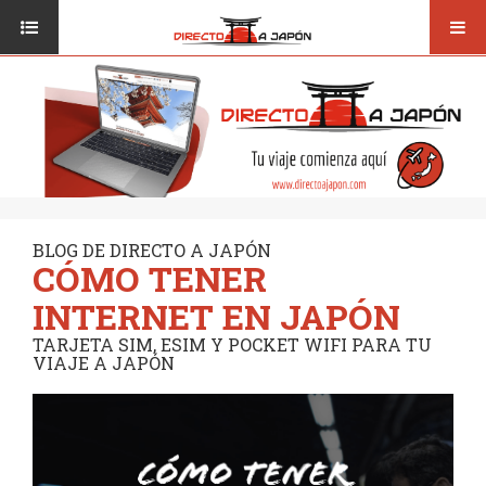
Toggl
ISI JAPANESE LANGUAGE SCHOOL
VUELOS
navig
TRANSPORTE
VIAJAR A JAPÓN
CONSEJOS
VUELOS
DESTINOS
TRANSPORTE
RUTAS / MAPAS
CONSEJOS
CULTURA
BLOG DE DIRECTO A JAPÓN
CÓMO TENER
DESTINOS
RESTAURANTES
INTERNET EN JAPÓN
RUTAS / MAPAS
SEGUROS
TARJETA SIM, ESIM Y POCKET WIFI PARA TU
VIAJE A JAPÓN
CULTURA
RESTAURANTES
SEGUROS