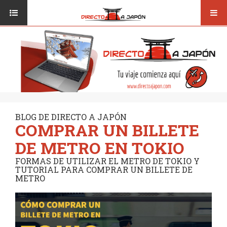
Toggl
ISI JAPANESE LANGUAGE SCHOOL
VUELOS
navig
TRANSPORTE
VIAJAR A JAPÓN
CONSEJOS
VUELOS
DESTINOS
TRANSPORTE
RUTAS / MAPAS
CONSEJOS
CULTURA
BLOG DE DIRECTO A JAPÓN
COMPRAR UN BILLETE
DESTINOS
RESTAURANTES
DE METRO EN TOKIO
RUTAS / MAPAS
SEGUROS
FORMAS DE UTILIZAR EL METRO DE TOKIO Y
TUTORIAL PARA COMPRAR UN BILLETE DE
CULTURA
METRO
RESTAURANTES
SEGUROS