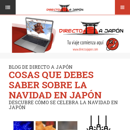
Toggl
ISI JAPANESE LANGUAGE SCHOOL
VUELOS
navig
TRANSPORTE
VIAJAR A JAPÓN
CONSEJOS
VUELOS
DESTINOS
TRANSPORTE
RUTAS / MAPAS
CONSEJOS
CULTURA
BLOG DE DIRECTO A JAPÓN
COSAS QUE DEBES
DESTINOS
RESTAURANTES
SABER SOBRE LA
RUTAS / MAPAS
SEGUROS
NAVIDAD EN JAPÓN
CULTURA
DESCUBRE CÓMO SE CELEBRA LA NAVIDAD EN
JAPÓN
RESTAURANTES
SEGUROS