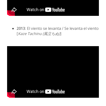
2013:
El viento se levanta / Se levanta el viento
[
Kaze Tachinu (
風立ちぬ)
]