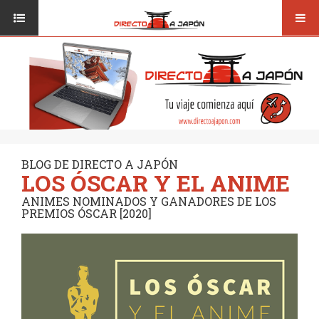
Toggl
ISI JAPANESE LANGUAGE SCHOOL
VUELOS
navig
TRANSPORTE
VIAJAR A JAPÓN
CONSEJOS
VUELOS
DESTINOS
TRANSPORTE
RUTAS / MAPAS
CONSEJOS
CULTURA
BLOG DE DIRECTO A JAPÓN
LOS ÓSCAR Y EL ANIME
DESTINOS
RESTAURANTES
ANIMES NOMINADOS Y GANADORES DE LOS
RUTAS / MAPAS
PREMIOS ÓSCAR [2020]
SEGUROS
CULTURA
RESTAURANTES
SEGUROS