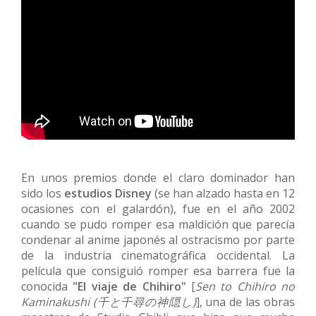
En unos premios donde el claro dominador han
sido los
estudios Disney
(se han alzado hasta en 12
ocasiones con el galardón), fue en el año 2002
cuando se pudo romper esa maldición que parecía
condenar al anime japonés al ostracismo por parte
de la industria cinematográfica occidental. La
película que consiguió romper esa barrera fue la
conocida
"El viaje de Chihiro"
[
Sen to Chihiro no
Kaminakushi
(
千と千尋の神隠し)
]
, una de las obras