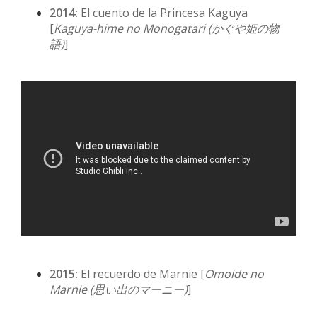
2014:
El cuento de la Princesa Kaguya
[
Kaguya-hime no Monogatari (
かぐや姫の物
語)
]
2015:
El recuerdo de Marnie [
Omoide no
Marnie (
思い出のマーニー)
]