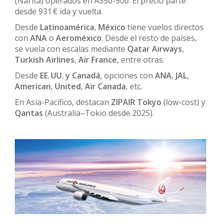
(Narita) operados en A350-900. El precio parte
desde 931 € ida y vuelta.
Desde
Latinoamérica
,
México
tiene vuelos directos
con
ANA
o
Aeroméxico
. Desde el resto de países,
se vuela con escalas mediante
Qatar Airways
,
Turkish Airlines
,
Air France
, entre otras.
Desde
EE. UU. y Canadá
, opciones con
ANA
,
JAL
,
American
,
United
,
Air Canada
, etc.
En Asia-Pacífico, destacan
ZIPAIR Tokyo
(low-cost) y
Qantas
(Australia–Tokio desde 2025).