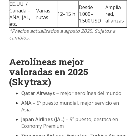
EE. UU. /
Desde
Amplia
Canadá –
Varias
12–15 h
1.000–
red,
ANA, JAL,
rutas
1.500 USD
alianzas
etc.
*Precios actualizados a agosto 2025. Sujetos a
cambios.
Aerolíneas mejor
valoradas en 2025
(Skytrax)
Qatar Airways
– mejor aerolínea del mundo
ANA
– 5º puesto mundial, mejor servicio en
Asia
Japan Airlines (JAL)
– 9º puesto, destaca en
Economy Premium
Singapore Airlines, Emirates, Turkish Airlines