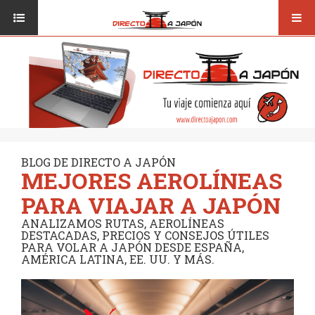
Toggl
ISI JAPANESE LANGUAGE SCHOOL
VUELOS
navig
TRANSPORTE
VIAJAR A JAPÓN
CONSEJOS
VUELOS
DESTINOS
TRANSPORTE
RUTAS / MAPAS
CONSEJOS
CULTURA
BLOG DE DIRECTO A JAPÓN
MEJORES AEROLÍNEAS
DESTINOS
RESTAURANTES
PARA VIAJAR A JAPÓN
RUTAS / MAPAS
SEGUROS
ANALIZAMOS RUTAS, AEROLÍNEAS
DESTACADAS, PRECIOS Y CONSEJOS ÚTILES
CULTURA
PARA VOLAR A JAPÓN DESDE ESPAÑA,
AMÉRICA LATINA, EE. UU. Y MÁS.
RESTAURANTES
SEGUROS