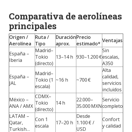
Comparativa de aerolíneas
principales
Origen /
Ruta /
Duración
Precio
Ventajas
Aerolínea
Tipo
aprox.
estimado*
Madrid–
Sin
España –
Tokio
13–14 h
930–1.200 €
escalas,
Iberia
(directo)
A350
Alta
Madrid–
España –
calidad,
Tokio (1
~16 h
~700 €
JAL
servicios
escala)
incluidos
CDMX–
México –
22.000–
Servicio
Tokio
14 h
ANA / AMX
35.000 MXN
completo
(directo)
LATAM –
Desde
Con 1
Confort
Qatar,
17–20 h
1.100 € /
escala
y calidad
Turkish…
USD