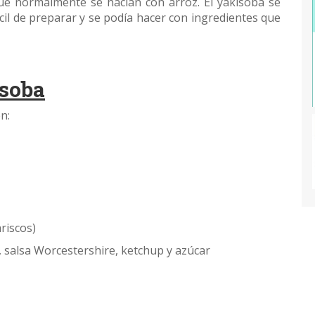
 que normalmente se hacían con arroz. El yakisoba se
cil de preparar y se podía hacer con ingredientes que
isoba
n:
riscos)
a, salsa Worcestershire, ketchup y azúcar