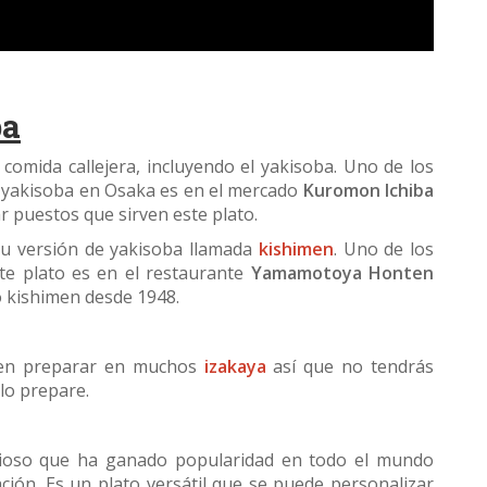
ba
omida callejera, incluyendo el yakisoba. Uno de los
 yakisoba en Osaka es en el mercado
Kuromon Ichiba
r puestos que sirven este plato.
u versión de yakisoba llamada
kishimen
. Uno de los
e plato es en el restaurante
Yamamotoya Honten
o kishimen desde 1948.
eden preparar en muchos
izakaya
así que no tendrás
lo prepare.
licioso que ha ganado popularidad en todo el mundo
ción. Es un plato versátil que se puede personalizar