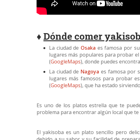
♦
Dónde comer yakiso
La ciudad de
Osaka
es famosa por su c
lugares más populares para probar el
(
GoogleMaps
), donde puedes encontra
La ciudad de
Nagoya
es famosa por s
lugares más famosos para probar est
(
GoogleMaps
), que ha estado sirviend
Es uno de los platos estrella que te pu
problema para encontrar algún local que te 
El yakisoba es un plato sencillo pero de
debido a su sabor y su facilidad de prepara