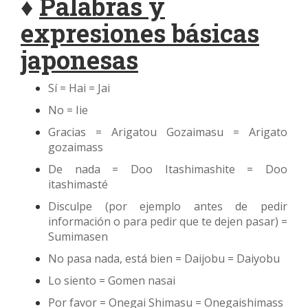
♦
Palabras y
expresiones básicas
japonesas
Sí = Hai = Jai
No = Iie
Gracias = Arigatou Gozaimasu = Arigato
gozaimass
De nada = Doo Itashimashite = Doo
itashimasté
Disculpe (por ejemplo antes de pedir
información o para pedir que te dejen pasar) =
Sumimasen
No pasa nada, está bien = Daijobu = Daiyobu
Lo siento = Gomen nasai
Por favor = Onegai Shimasu = Onegaishimass