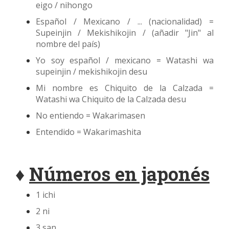
eigo / nihongo
Español / Mexicano / ... (nacionalidad) =
Supeinjin / Mekishikojin / (añadir "Jin" al
nombre del país)
Yo soy español / mexicano = Watashi wa
supeinjin / mekishikojin desu
Mi nombre es Chiquito de la Calzada =
Watashi wa Chiquito de la Calzada desu
No entiendo = Wakarimasen
Entendido = Wakarimashita
♦
Números en japonés
1 ichi
2 ni
3 san