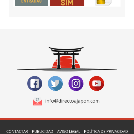
info@directoajapon.com
CONTACTAR
|
PUBLICIDAD
|
AVISO LEGAL
|
POLÍTICA DE PRIVACIDAD