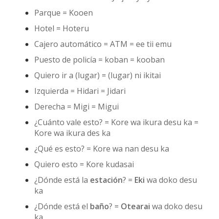
Parque = Kooen
Hotel = Hoteru
Cajero automático = ATM = ee tii emu
Puesto de policía = koban = kooban
Quiero ir a (lugar) = (lugar) ni ikitai
Izquierda = Hidari = Jidari
Derecha = Migi = Migui
¿Cuánto vale esto? = Kore wa ikura desu ka =
Kore wa ikura des ka
¿Qué es esto? = Kore wa nan desu ka
Quiero esto = Kore kudasai
¿Dónde está la
estación
? =
Eki
wa doko desu
ka
¿Dónde está el
baño
? =
Otearai
wa doko desu
ka