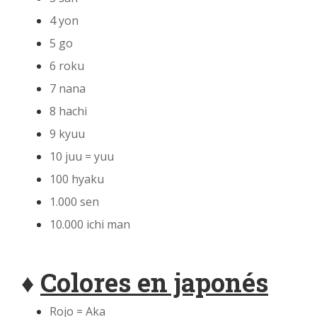
4 yon
5 go
6 roku
7 nana
8 hachi
9 kyuu
10 juu = yuu
100 hyaku
1.000 sen
10.000 ichi man
♦
Colores en japonés
Rojo = Aka