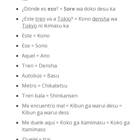
¿Dónde es
eso
? =
Sore
wa doko desu ka
¿Este
tren
va a
Tokio
? = Kono
densha
wa
Tokyo
ni ikimasu ka
Este = Kono
Ese = Sono
Aquel = Ano
Tren = Densha
Autobús = Basu
Metro = Chikatetsu
Tren bala = Shinkansen
Me encuentro mal = Kibun ga warui desu =
Kibun ga warui dess
Me duele aquí = Koko ga itamimasu = Koko ga
itamimass
¡Duele! = Itai