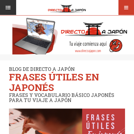
Toggl
ISI JAPANESE LANGUAGE SCHOOL
VUELOS
navig
TRANSPORTE
VIAJAR A JAPÓN
CONSEJOS
VUELOS
DESTINOS
TRANSPORTE
RUTAS / MAPAS
CONSEJOS
CULTURA
BLOG DE DIRECTO A JAPÓN
FRASES ÚTILES EN
DESTINOS
RESTAURANTES
JAPONÉS
RUTAS / MAPAS
SEGUROS
FRASES Y VOCABULARIO BÁSICO JAPONÉS
PARA TU VIAJE A JAPÓN
CULTURA
RESTAURANTES
SEGUROS