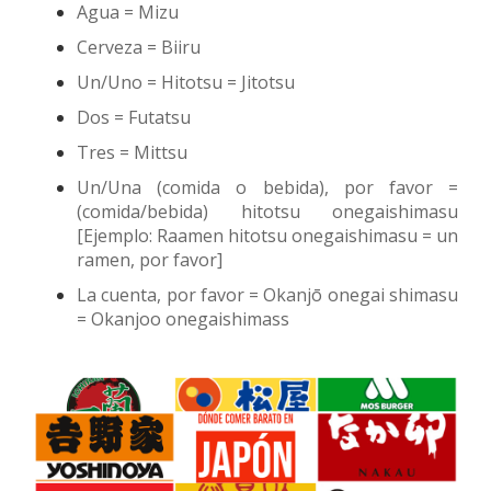
Agua = Mizu
Cerveza = Biiru
Un/Uno = Hitotsu = Jitotsu
Dos = Futatsu
Tres = Mittsu
Un/Una (comida o bebida), por favor =
(comida/bebida) hitotsu onegaishimasu
[Ejemplo: Raamen hitotsu onegaishimasu = un
ramen, por favor]
La cuenta, por favor = Okanjō onegai shimasu
= Okanjoo onegaishimass