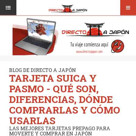
Toggl
ISI JAPANESE LANGUAGE SCHOOL
VUELOS
navig
TRANSPORTE
VIAJAR A JAPÓN
CONSEJOS
VUELOS
DESTINOS
TRANSPORTE
RUTAS / MAPAS
CONSEJOS
CULTURA
BLOG DE DIRECTO A JAPÓN
TARJETA SUICA Y
DESTINOS
RESTAURANTES
PASMO - QUÉ SON,
RUTAS / MAPAS
SEGUROS
DIFERENCIAS, DÓNDE
CULTURA
COMPRARLAS Y CÓMO
RESTAURANTES
USARLAS
SEGUROS
LAS MEJORES TARJETAS PREPAGO PARA
MOVERTE Y COMPRAR EN JAPÓN