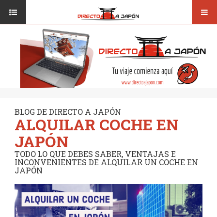
Toggl
ISI JAPANESE LANGUAGE SCHOOL
VUELOS
navig
TRANSPORTE
VIAJAR A JAPÓN
CONSEJOS
VUELOS
DESTINOS
TRANSPORTE
RUTAS / MAPAS
CONSEJOS
CULTURA
BLOG DE DIRECTO A JAPÓN
ALQUILAR COCHE EN
DESTINOS
RESTAURANTES
JAPÓN
RUTAS / MAPAS
SEGUROS
TODO LO QUE DEBES SABER, VENTAJAS E
INCONVENIENTES DE ALQUILAR UN COCHE EN
CULTURA
JAPÓN
RESTAURANTES
SEGUROS