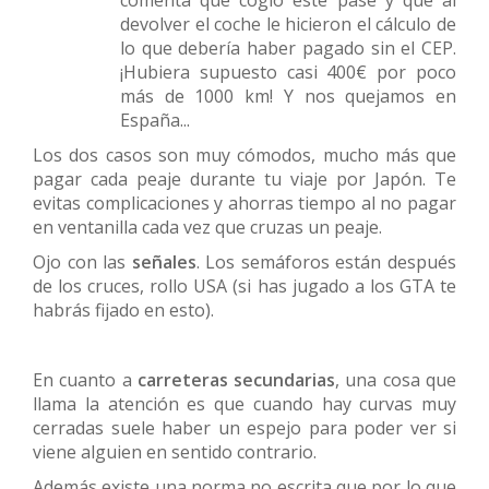
comenta que cogió este pase y que al
devolver el coche le hicieron el cálculo de
lo que debería haber pagado sin el CEP.
¡Hubiera supuesto casi 400€ por poco
más de 1000 km! Y nos quejamos en
España...
Los dos casos son muy cómodos, mucho más que
pagar cada peaje durante tu viaje por Japón. Te
evitas complicaciones y ahorras tiempo al no pagar
en ventanilla cada vez que cruzas un peaje.
Ojo con las
señales
. Los semáforos están después
de los cruces, rollo USA (si has jugado a los GTA te
habrás fijado en esto).
En cuanto a
carreteras secundarias
, una cosa que
llama la atención es que cuando hay curvas muy
cerradas suele haber un espejo para poder ver si
viene alguien en sentido contrario.
Además existe una norma no escrita que por lo que