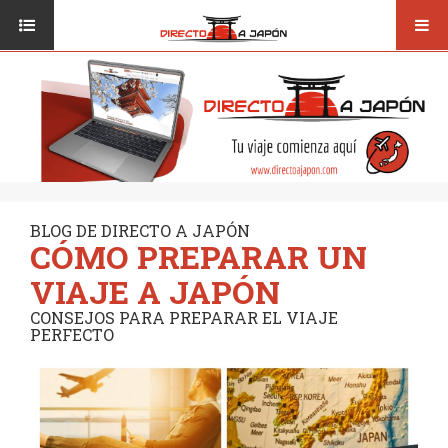
Toggl
ISI JAPANESE LANGUAGE SCHOOL
VUELOS
navig
TRANSPORTE
VIAJAR A JAPÓN
CONSEJOS
VUELOS
DESTINOS
TRANSPORTE
RUTAS / MAPAS
CONSEJOS
CULTURA
BLOG DE DIRECTO A JAPÓN
CÓMO PREPARAR UN
DESTINOS
RESTAURANTES
VIAJE A JAPÓN
RUTAS / MAPAS
SEGUROS
CONSEJOS PARA PREPARAR EL VIAJE
PERFECTO
CULTURA
RESTAURANTES
SEGUROS