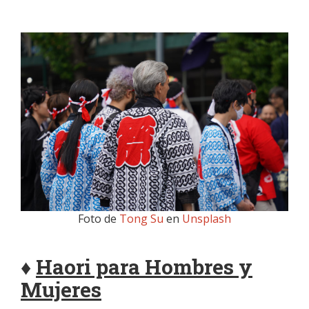
Foto de
Tong Su
en
Unsplash
♦
Haori para Hombres y
Mujeres